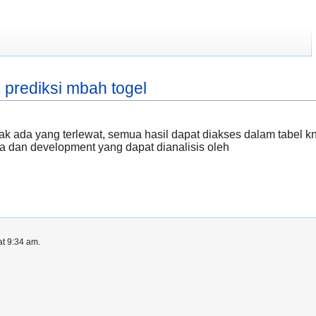
 prediksi mbah togel
k ada yang terlewat, semua hasil dapat diakses dalam tabel kn
 dan development yang dapat dianalisis oleh
at 9:34 am.