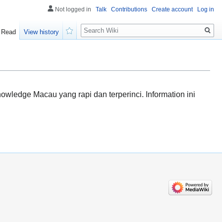
Not logged in
Talk
Contributions
Create account
Log in
Search
Read
View history
Watch
owledge Macau yang rapi dan terperinci. Information ini